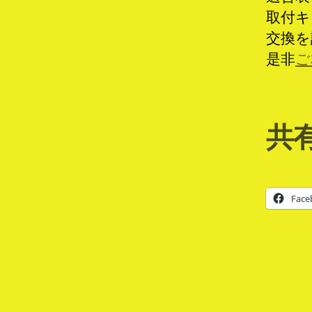
取付キ
交換を
是非
ご
共有
Face