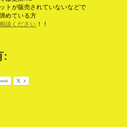
ットが販売されていないなどで
諦めている方
相談ください
！！
:
book
X