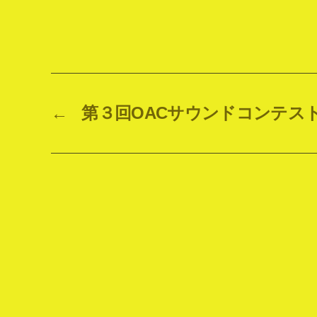
←
第３回OACサウンドコンテス