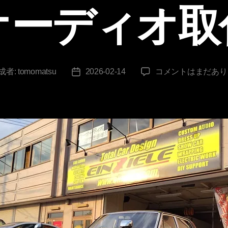
オーディオ取
セ
成者:
tomomatsu
2026-02-14
コメントはまだあり
投
ン
稿
チ
日
ュ
リ
ー
デ
ィ
ス
プ
レ
イ
オ