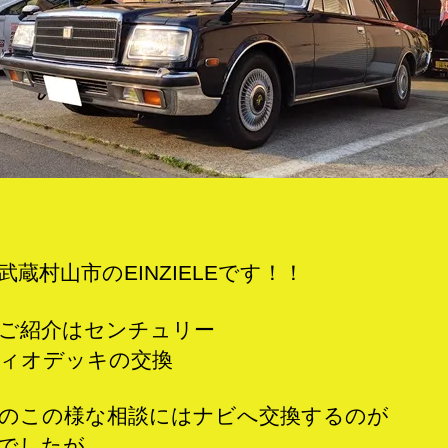
ー
デ
ィ
オ
取
付！
へ
の
武蔵村山市のEINZIELEです！！
ご紹介はセンチュリー
ィオデッキの交換
のこの様な相談にはナビへ交換するのが
でしたが