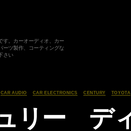
です。カーオーディオ、カー
パーツ製作、コーティングな
下さい
カ
CAR AUDIO
CAR ELECTRONICS
CENTURY
TOYOTA
テ
ゴ
ュリー デ
リ
ー