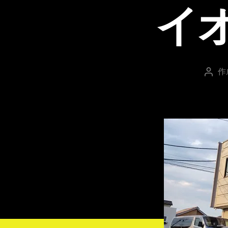
イ
作
投
稿
者