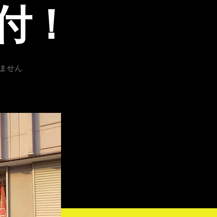
付！
ません