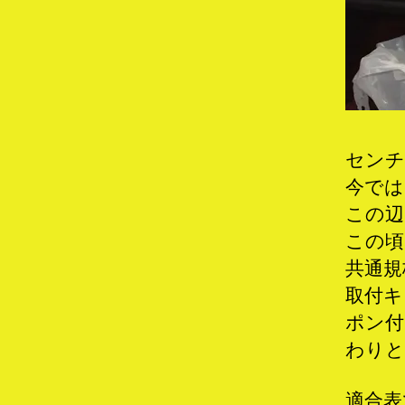
センチ
今では
この辺
この頃
共通規
取付キ
ポン付
わりと
適合表