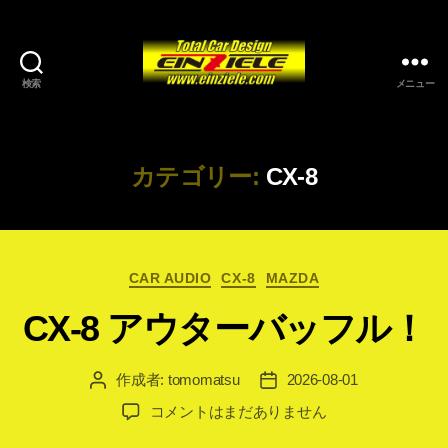
検索
メニュー
カテゴリー:
CX-8
カ
CAR AUDIO
CX-8
MAZDA
テ
CX-8 アウターバッフル！
ゴ
リ
ー
作成者:
tomomatsu
2026-08-01
投
投
稿
稿
CX-
コメントはまだありません
者
日
8