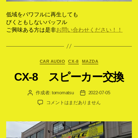
低域をパワフルに再生しても
びくともしないバッフル
ご興味ある方は是非
お問い合わせください！！
カ
CAR AUDIO
CX-8
MAZDA
テ
CX-8 スピーカー交換
ゴ
リ
ー
作成者:
tomomatsu
2022-07-05
投
投
稿
稿
CX-
コメントはまだありません
者
日
8
ス
ピ
ー
カ