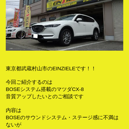
ー
交
換
へ
の
東京都武蔵村山市のEINZIELEです！！
今回ご紹介するのは
BOSEシステム搭載のマツダCX-8
音質アップしたいとのご相談です
内容は
BOSEのサウンドシステム・ステージ感に不満は
ないが