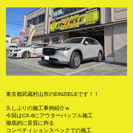
ア
ウ
タ
ー
バ
ッ
フ
ル！
へ
の
東京都武蔵村山市のEINZIELEです！！
久しぶりの施工事例紹介ｗ
今回はCX-8にアウターバッフル施工
徹底的に音質に拘る
コンペティションスペックでの施工