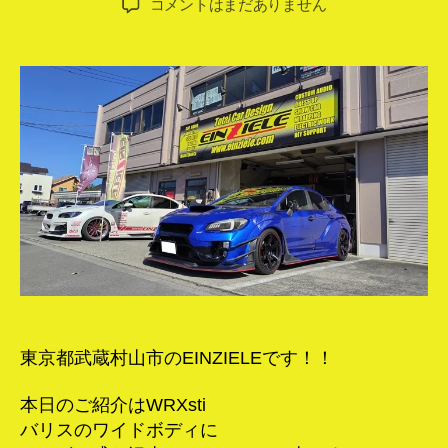
WRX
コメントはまだありません
者
日
ア
ラ
ウ
ン
ド
ビ
ュ
ー
カ
メ
ラ
＆
大
画
面
ナ
東京都武蔵村山市のEINZIELEです！！
ビ！！
へ
本日のご紹介はWRXsti
の
バリスのワイドボディに