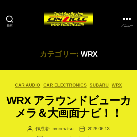
検索
メニュー
カテゴリー:
WRX
カ
CAR AUDIO
CAR ELECTRONICS
SUBARU
WRX
テ
WRX アラウンドビューカ
ゴ
リ
メラ＆大画面ナビ！！
ー
作成者:
tomomatsu
2026-06-13
投
投
稿
稿