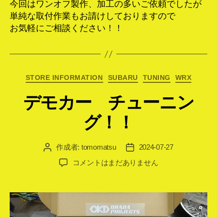
今回はワンオフ製作、加工の多いご依頼でしたが
単純な取付作業もお請けしておりますので
お気軽にご相談ください！！
カ
STORE INFORMATION
SUBARU
TUNING
WRX
テ
デモカー チューニン
ゴ
リ
グ！！
ー
作成者:
tomomatsu
2024-07-27
投
投
稿
稿
デ
コメントはまだありません
者
日
モ
カ
ー
チ
ュ