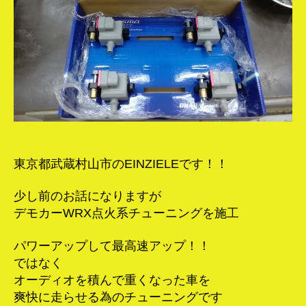
ー
ニ
ン
グ！！
へ
の
東京都武蔵村山市のEINZIELEです！！
少し前のお話になりますが
デモカーWRX点火系チューニングを施工
パワーアップして最高速アップ！！
ではなく
オーディオを積んで重くなった車を
爽快に走らせる為のチューニングです