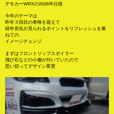
デモカーWRXの2026年仕様
今年のテーマは
昨年３回目の車検を迎えて
経年劣化が見られるポイントをリフレッシュを兼
ねての
イメージチェンジ
まずはフロントリップスポイラー
飛び石などの小傷が付いていたので
思い切ってデザイン変更