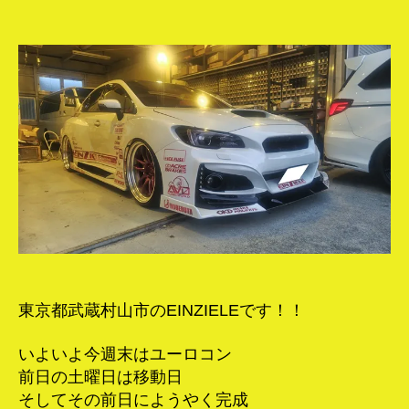
者
日
年
仕
様
完
成！！
へ
の
東京都武蔵村山市のEINZIELEです！！
いよいよ今週末はユーロコン
前日の土曜日は移動日
そしてその前日にようやく完成