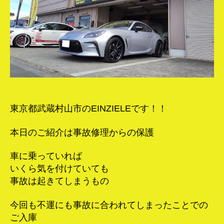
＆
PPF
へ
の
東京都武蔵村山市のEINZIELEです！！
本日のご紹介は事故修理からの保護
車に乗っていれば
いくら気を付けていても
事故は起きてしまうもの
今回も不運にも事故に合われてしまったことでの
ご入庫