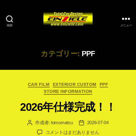
検索
メニュー
カテゴリー:
PPF
カ
CAR FILM
EXTERIOR CUSTOM
PPF
テ
STORE INFORMATION
ゴ
リ
2026年仕様完成！！
ー
作成者:
tomomatsu
2026-07-04
投
投
稿
稿
2026
コメントはまだありません