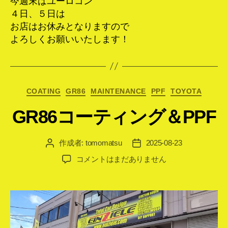
今週末はユーロコン
４日、５日は
お店はお休みとなりますので
よろしくお願いいたします！
カ
COATING
GR86
MAINTENANCE
PPF
TOYOTA
テ
GR86コーティング＆PPF
ゴ
リ
ー
作成者:
tomomatsu
2025-08-23
投
投
稿
稿
GR86
コメントはまだありません
者
日
コ
ー
テ
ィ
ン
グ