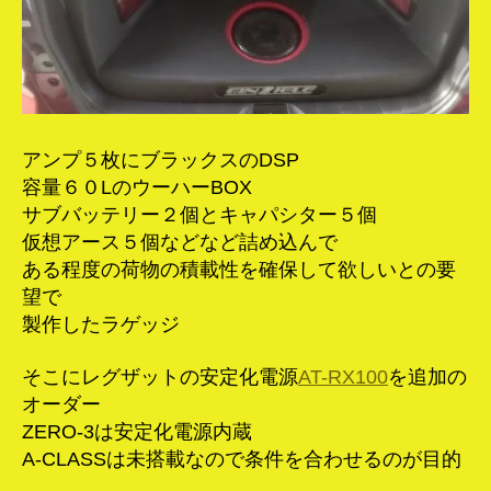
アンプ５枚にブラックスのDSP
容量６０LのウーハーBOX
サブバッテリー２個とキャパシター５個
仮想アース５個などなど詰め込んで
ある程度の荷物の積載性を確保して欲しいとの要
望で
製作したラゲッジ
そこにレグザットの安定化電源
AT-RX100
を追加の
オーダー
ZERO-3は安定化電源内蔵
A-CLASSは未搭載なので条件を合わせるのが目的