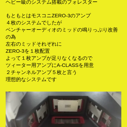
ヘビー級のシステム搭載のフォレスター
もともとはモスコニZERO-3のアンプ
４枚のシステムでしたが
ベンチャーオーディオのミッドの鳴りっぷり改善
の為
左右のミッドそれぞれに
ZERO-3を１枚配置
よって１枚アンプが足りなくなるので
ツィーター用アンプにA-CLASSを用意
２チャンネルアンプ５枚と言う
理想的なシステムです