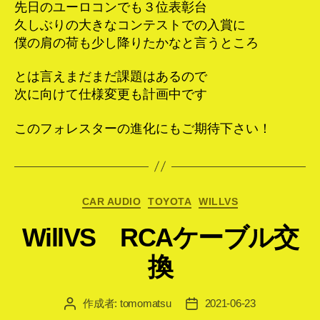
先日のユーロコンでも３位表彰台
久しぶりの大きなコンテストでの入賞に
僕の肩の荷も少し降りたかなと言うところ
とは言えまだまだ課題はあるので
次に向けて仕様変更も計画中です
このフォレスターの進化にもご期待下さい！
カ
CAR AUDIO
TOYOTA
WILLVS
テ
WillVS RCAケーブル交
ゴ
リ
換
ー
作成者:
tomomatsu
2021-06-23
投
投
稿
稿