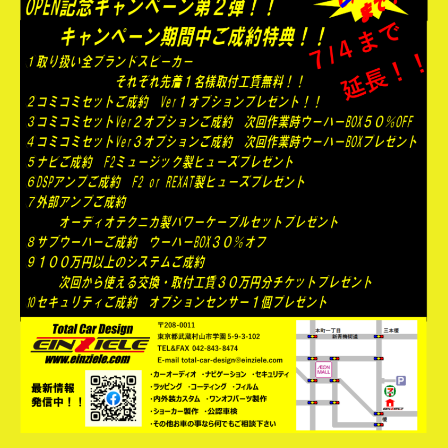
ペ
ー
ン
期
間
延
長
し
ま
す！！
へ
の