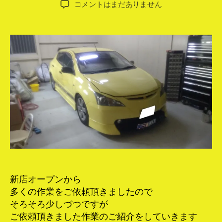
WillVS
コメントはまだありません
者
日
RCA
ケ
ー
ブ
ル
交
換
へ
の
新店オープンから
多くの作業をご依頼頂きましたので
そろそろ少しづつですが
ご依頼頂きました作業のご紹介をしていきます