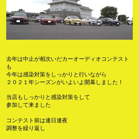
ウ
ン
ド
カ
ー
オ
ー
デ
ィ
去年は中止が相次いだカーオーディオコンテスト
オ
も
コ
今年は感染対策をしっかりと行いながら
ン
２０２１年シーズンがいよいよ開幕しました！
テ
ス
当店もしっかりと感染対策をして
ト
へ
参加して来ました
の
コンテスト前は連日連夜
調整を繰り返し