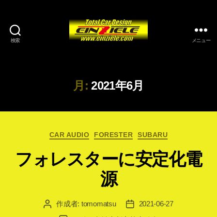
検索
メニュー
月:
2021年6月
カ
CAR AUDIO
FORESTER
SUBARU
テ
フォレスターに安定化電
ゴ
リ
源
ー
作成者:
tomomatsu
2021-06-27
投
投
稿
稿