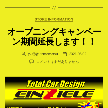
カ
STORE INFORMATION
テ
オープニングキャンペー
ゴ
リ
ン期間延長します！！
ー
作成者:
tomomatsu
2021-06-02
投
投
稿
稿
オ
コメントはまだありません
者
日
ー
プ
ニ
ン
グ
キ
ャ
ン