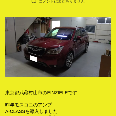
フ
コメントはまだありません
者
日
ォ
レ
ス
タ
ー
に
安
定
化
電
源
へ
の
東京都武蔵村山市のEINZIELEです
昨年モスコニのアンプ
A-CLASSを導入しました