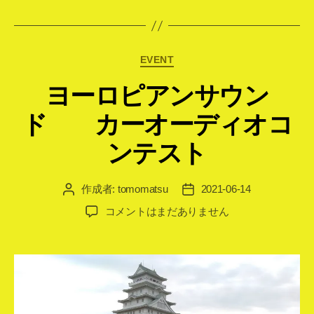
カ
EVENT
テ
ヨーロピアンサウン
ゴ
リ
ド カーオーディオコ
ー
ンテスト
作成者:
tomomatsu
2021-06-14
投
投
稿
稿
ヨ
コメントはまだありません
者
日
ー
ロ
ピ
ア
ン
サ