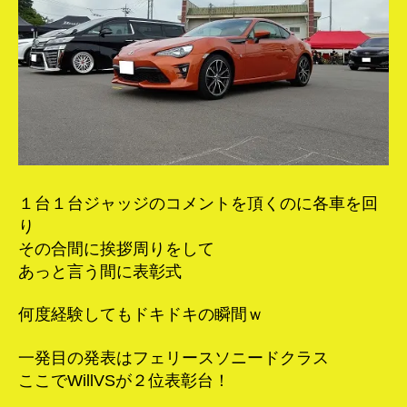
１台１台ジャッジのコメントを頂くのに各車を回
り
その合間に挨拶周りをして
あっと言う間に表彰式
何度経験してもドキドキの瞬間ｗ
一発目の発表はフェリースソニードクラス
ここでWillVSが２位表彰台！