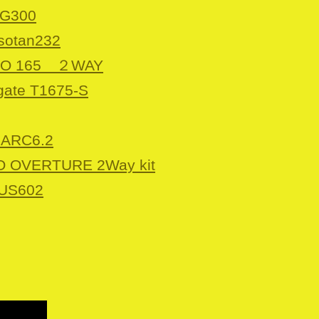
-G300
otan232
RO 165 ２WAY
gate T1675-S
ARC6.2
 OVERTURE 2Way kit
MUS602