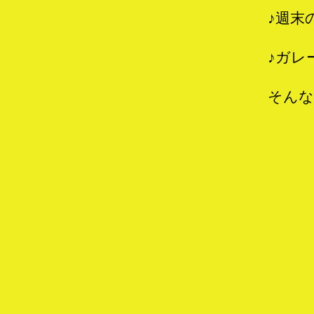
♪週末
♪ガレ
そんな