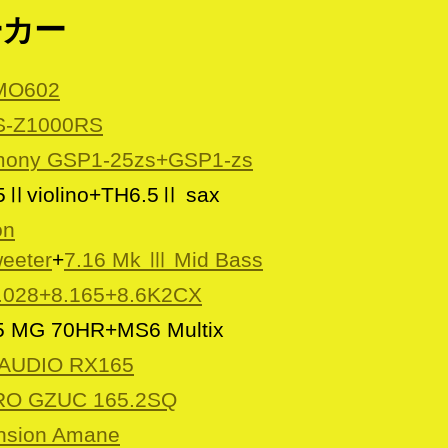
ーカー
MO602
TS-Z1000RS
rmony GSP1-25zs+GSP1-zs
5Ⅱviolino+TH6.5Ⅱ sax
on
eeter
+
7.16 Mk Ⅲ Mid Bass
.028+8.165+8.6K2CX
 MG 70HR+MS6 Multix
AUDIO RX165
O GZUC 165.2SQ
nsion Amane