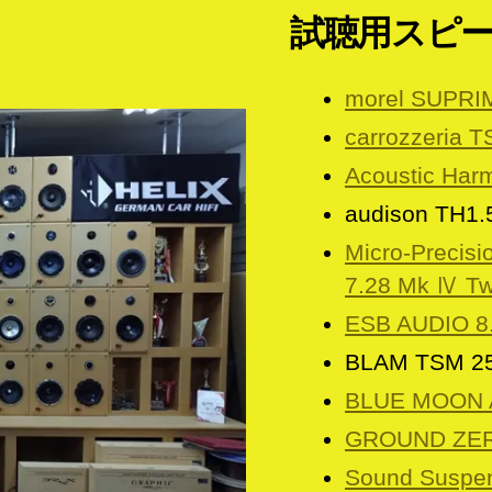
試聴用スピ
morel SUPRI
carrozzeria 
Acoustic Ha
audison TH1.
Micro-Precisi
7.28 Mk Ⅳ Tw
ESB AUDIO 8
BLAM TSM 25
BLUE MOON 
GROUND ZER
Sound Suspe