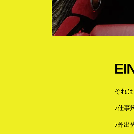
E
それは
♪仕事
♪外出