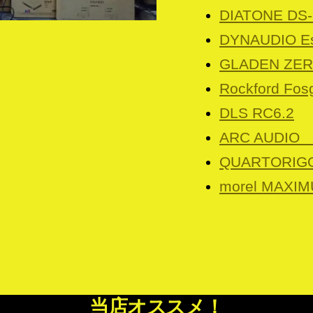
DIATONE DS
DYNAUDIO Es
GLADEN ZE
Rockford Fos
DLS RC6.2
ARC AUDIO 
QUARTORIGO
morel MAXI
当店オススメ！