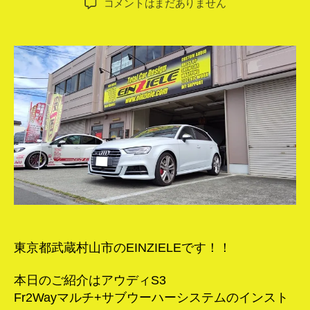
ア
コメントはまだありません
者
日
ウ
デ
ィ
S3
オ
ー
デ
ィ
オ
イ
ン
ス
ト
ー
ル！
へ
東京都武蔵村山市のEINZIELEです！！
の
本日のご紹介はアウディS3
Fr2Wayマルチ+サブウーハーシステムのインスト