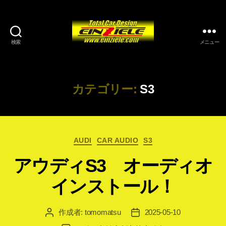
検索
メニュー
カテゴリー:
S3
カ
AUDI
CAR AUDIO
S3
テ
アウディS3 オーディオ
ゴ
リ
インストール！
ー
作成者:
tomomatsu
2025-05-10
投
投
稿
稿