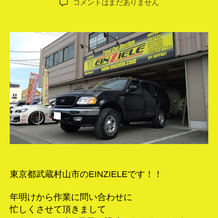
エ
コメントはまだありません
者
日
ク
ス
ペ
デ
ィ
シ
ョ
ン
オ
ー
デ
ィ
オ
取
付
へ
東京都武蔵村山市のEINZIELEです！！
の
年明けから作業に問い合わせに
忙しくさせて頂きまして