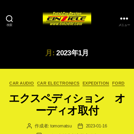
検索
メニュー
月:
2023年1月
カ
CAR AUDIO
CAR ELECTRONICS
EXPEDITION
FORD
テ
エクスペディション オ
ゴ
リ
ーディオ取付
ー
作成者:
tomomatsu
2023-01-16
投
投
稿
稿