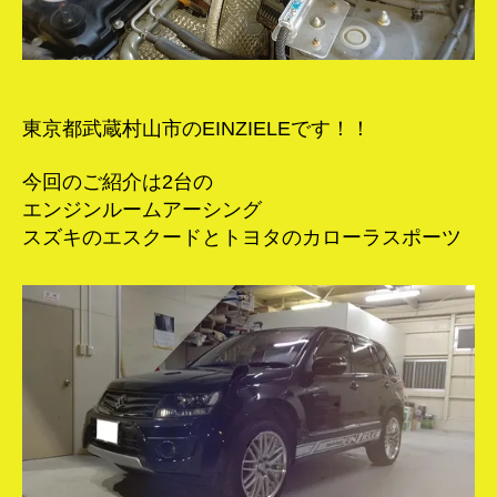
グ！
へ
の
東京都武蔵村山市のEINZIELEです！！
今回のご紹介は2台の
エンジンルームアーシング
スズキのエスクードとトヨタのカローラスポーツ