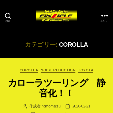
検索
メニュー
カテゴリー:
COROLLA
カ
COROLLA
NOISE REDUCTION
TOYOTA
テ
カローラツーリング 静
ゴ
リ
音化！！
ー
作成者:
tomomatsu
2026-02-21
投
投
稿
稿