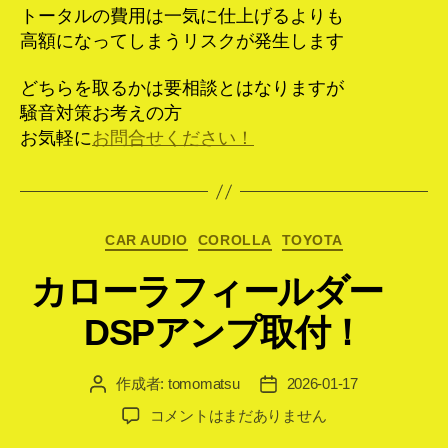
トータルの費用は一気に仕上げるよりも
高額になってしまうリスクが発生します
どちらを取るかは要相談とはなりますが
騒音対策お考えの方
お気軽に
お問合せください！
カ
CAR AUDIO
COROLLA
TOYOTA
テ
カローラフィールダー
ゴ
リ
DSPアンプ取付！
ー
作成者:
tomomatsu
2026-01-17
投
投
稿
稿
カ
コメントはまだありません
者
日
ロ