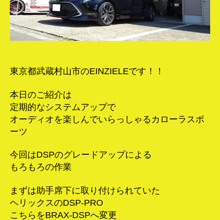
プ
ラ
ッ
ク
製
作！
へ
東京都武蔵村山市のEINZIELEです！！
の
本日のご紹介は
定期的なシステムアップで
オーディオを楽しんでいらっしゃるカローラスポ
ーツ
今回はDSPのグレードアップによる
もろもろの作業
まずは助手席下に取り付けられていた
ヘリックスのDSP-PRO
こちらをBRAX-DSPへ変更