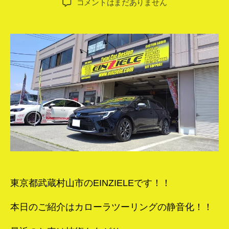
カ
コメントはまだありません
者
日
ロ
ー
ラ
ツ
ー
リ
ン
グ
静
音
化！！
へ
の
東京都武蔵村山市のEINZIELEです！！
本日のご紹介はカローラツーリングの静音化！！