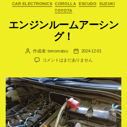
カ
CAR ELECTRONICS
COROLLA
ESCUDO
SUZUKI
テ
TOYOTA
ゴ
リ
エンジンルームアーシン
ー
グ！
作成者:
tomomatsu
2024-12-01
投
投
稿
稿
エ
コメントはまだありません
者
日
ン
ジ
ン
ル
ー
ム
ア
ー
シ
ン