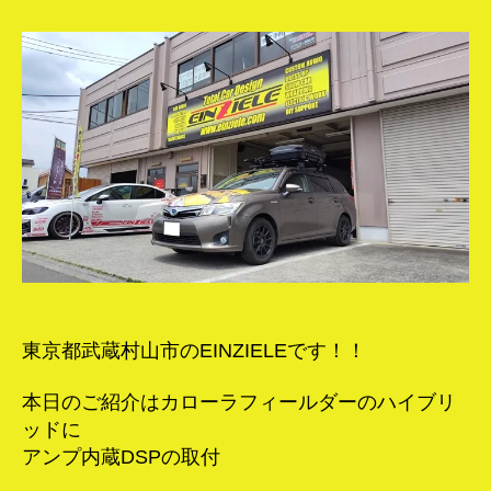
ー
ラ
フ
ィ
ー
ル
ダ
ー
DSP
ア
ン
プ
取
付！
へ
東京都武蔵村山市のEINZIELEです！！
の
本日のご紹介はカローラフィールダーのハイブリ
ッドに
アンプ内蔵DSPの取付