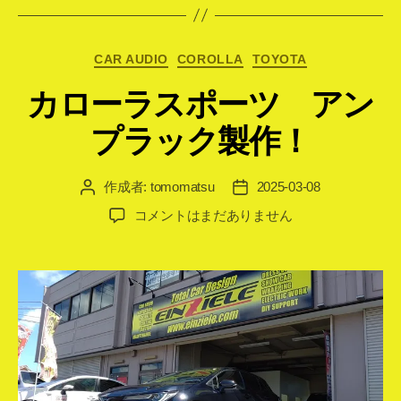
カ
CAR AUDIO
COROLLA
TOYOTA
テ
カローラスポーツ アン
ゴ
リ
プラック製作！
ー
作成者:
tomomatsu
2025-03-08
投
投
稿
稿
カ
コメントはまだありません
者
日
ロ
ー
ラ
ス
ポ
ー
ツ
ア
ン