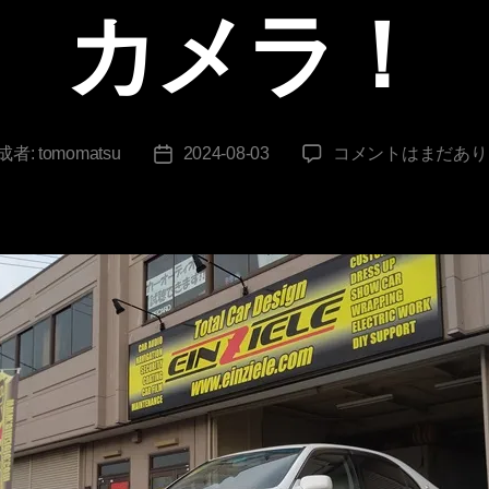
カメラ！
17
成者:
tomomatsu
2024-08-03
コメントはまだあり
投
ク
稿
ラ
日
ウ
ン
ナ
ビ・
バ
ッ
ク
カ
メ
ラ！