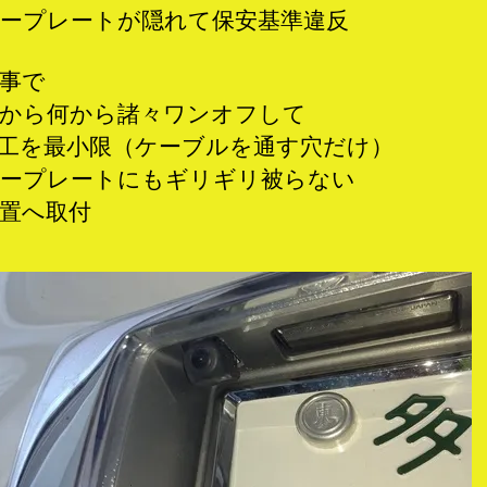
ープレートが隠れて保安基準違反
事で
から何から諸々ワンオフして
工を最小限（ケーブルを通す穴だけ）
ープレートにもギリギリ被らない
置へ取付