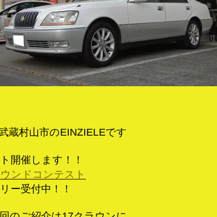
へ
の
武蔵村山市のEINZIELEです
ト開催します！！
サウンドコンテスト
リー受付中！！
回のご紹介は17クラウンに