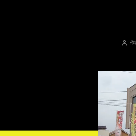
作
投
稿
者