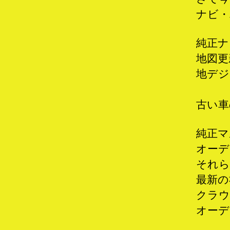
ナビ・
純正ナ
地図更
地デジ
古い車
純正マ
オーデ
それら
最新の
クラウ
オーデ