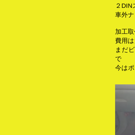
２DI
車外ナ
加工取
費用は
まだビ
で
今はポ