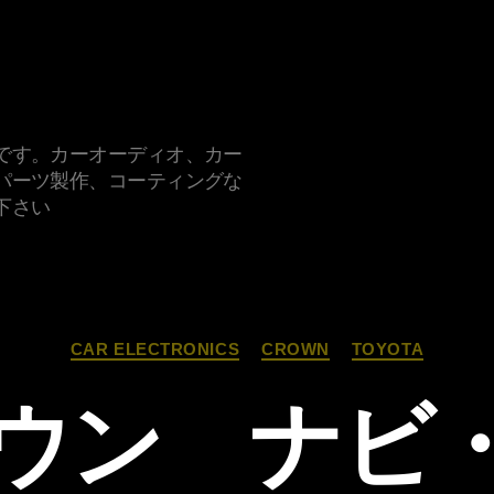
です。カーオーディオ、カー
パーツ製作、コーティングな
下さい
カ
CAR ELECTRONICS
CROWN
TOYOTA
テ
ゴ
ラウン ナビ
リ
ー