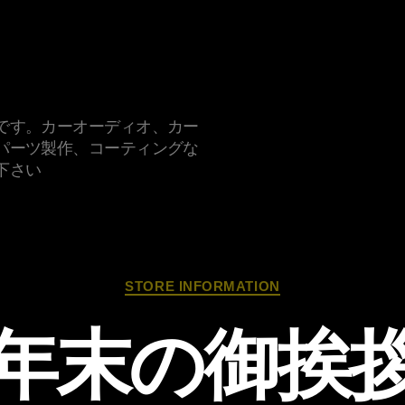
です。カーオーディオ、カー
パーツ製作、コーティングな
下さい
カ
STORE INFORMATION
テ
ゴ
年末の御挨
リ
ー