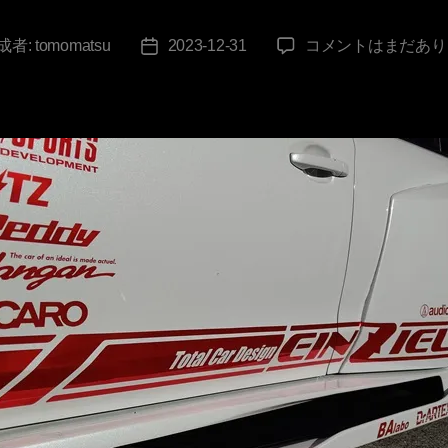
年
成者:
tomomatsu
2023-12-31
コメントはまだあり
投
末
稿
の
日
御
挨
拶
へ
の