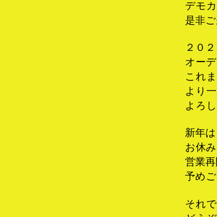
デモカ
是非ご
２０２
オーデ
これま
より一
よろし
新年は
お休み
営業再
予めご
それで