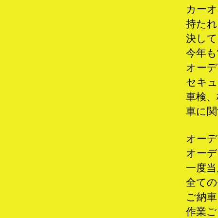
カーオ
持たれ
決して
今年も
オーデ
セキュ
車検、
車に関
オーデ
オーデ
一度当
全ての
ご納車
作業ご