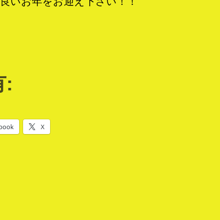
良いお年をお迎え下さい！！
:
book
X