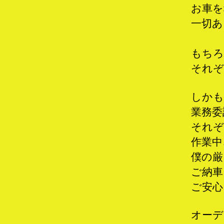
お車を
一切あ
もちろ
それぞ
しかも
業務委
それぞ
作業中
僕の厳
ご納車
ご安心
オーデ