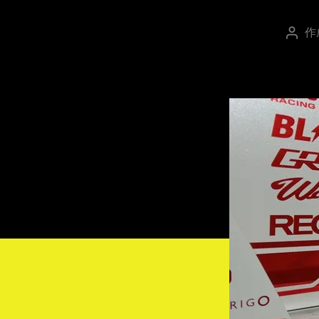
作
投
稿
者