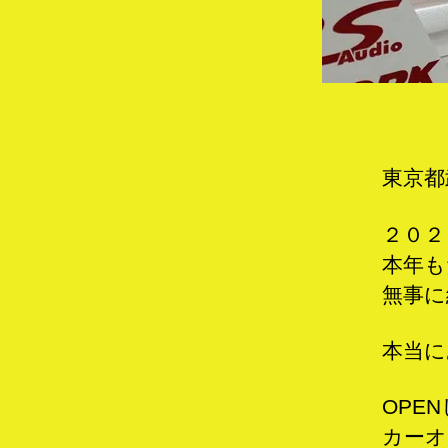
東京都
２０２
本年も
無事に
本当に
OPE
カーオ