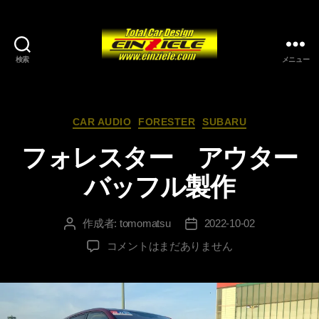
検索
メニュー
カ
CAR AUDIO
FORESTER
SUBARU
テ
フォレスター アウター
ゴ
リ
バッフル製作
ー
作成者:
tomomatsu
2022-10-02
投
投
稿
稿
フ
コメントはまだありません
者
日
ォ
レ
ス
タ