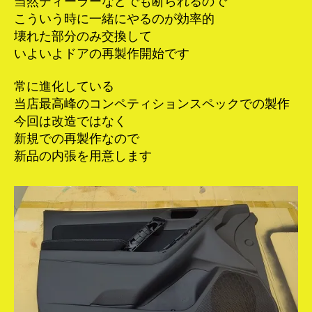
当然ディーラーなどでも断られるので
こういう時に一緒にやるのが効率的
壊れた部分のみ交換して
いよいよドアの再製作開始です
常に進化している
当店最高峰のコンペティションスペックでの製作
今回は改造ではなく
新規での再製作なので
新品の内張を用意します