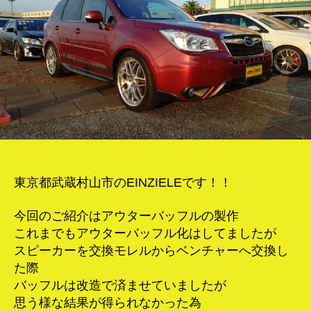
ー
ア
ウ
タ
ー
バ
ッ
フ
ル
製
作
へ
東京都武蔵村山市のEINZIELEです！！
の
今回のご紹介はアウターバッフルの製作
これまでもアウターバッフル化はしてましたが
スピーカーを交換モレルからベンチャーへ交換し
た際
バッフルは改造で済ませていましたが
思う様な結果が得られなかった為