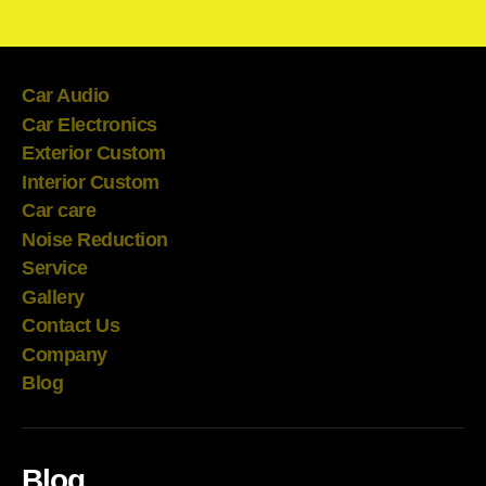
Car Audio
Car Electronics
Exterior Custom
Interior Custom
Car care
Noise Reduction
Service
Gallery
Contact Us
Company
Blog
Blog