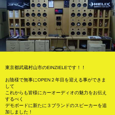
に
ス
ピ
ー
カ
ー
を
追
加
し
ま
し
東京都武蔵村山市のEINZIELEです！！
た！！
へ
お陰様で無事にOPEN２年目を迎える事ができま
の
して
これからも皆様にカーオーディオの魅力をお伝え
するべく
デモボードに新たに３ブランドのスピーカーを追
加しました！