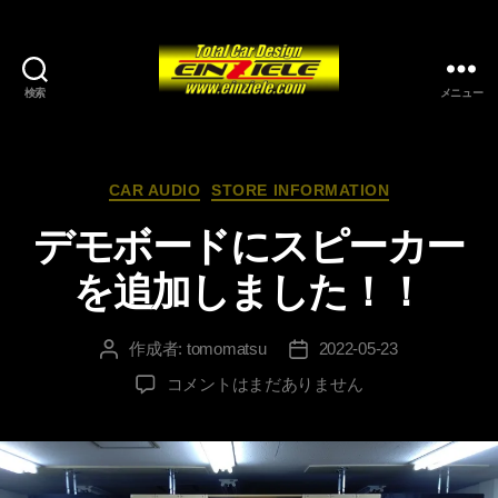
検索
メニュー
カ
CAR AUDIO
STORE INFORMATION
テ
デモボードにスピーカー
ゴ
リ
を追加しました！！
ー
作成者:
tomomatsu
2022-05-23
投
投
稿
稿
デ
コメントはまだありません
者
日
モ
ボ
ー
ド