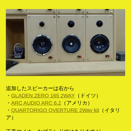
追加したスピーカーは右から
・
GLADEN ZERO 165 2WAY
（ドイツ）
・
ARC AUDIO ARC 6.2
（アメリカ）
・
QUARTORIGO OVERTURE 2Way kit
（イタリ
ア）