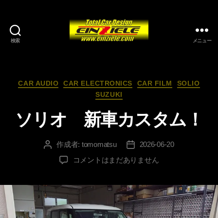
検索
メニュー
カ
CAR AUDIO
CAR ELECTRONICS
CAR FILM
SOLIO
テ
SUZUKI
ゴ
リ
ソリオ 新車カスタム！
ー
作成者:
tomomatsu
2026-06-20
投
投
稿
稿
ソ
コメントはまだありません
者
日
リ
オ
新
車
カ