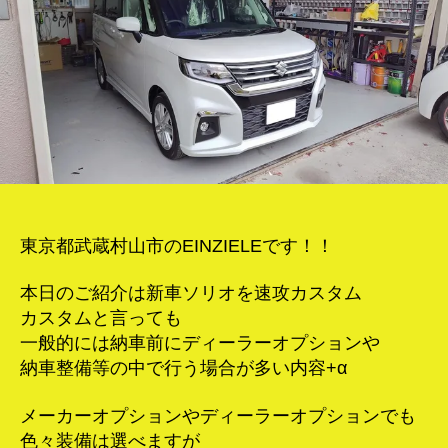
ス
タ
ム！
へ
の
東京都武蔵村山市のEINZIELEです！！
本日のご紹介は新車ソリオを速攻カスタム
カスタムと言っても
一般的には納車前にディーラーオプションや
納車整備等の中で行う場合が多い内容+α
メーカーオプションやディーラーオプションでも
色々装備は選べますが