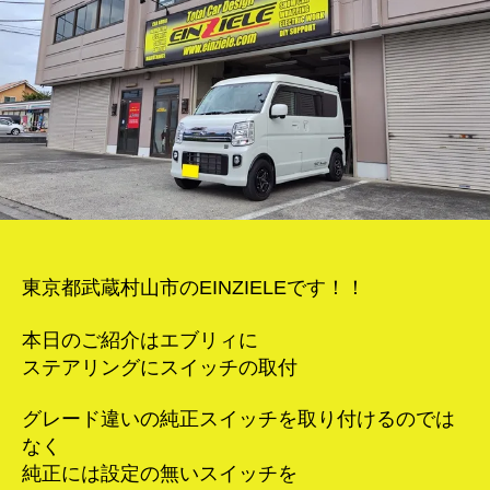
テ
ア
リ
ン
グ
ス
イ
ッ
チ
追
加！
へ
東京都武蔵村山市のEINZIELEです！！
の
本日のご紹介はエブリィに
ステアリングにスイッチの取付
グレード違いの純正スイッチを取り付けるのでは
なく
純正には設定の無いスイッチを