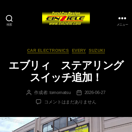
検索
メニュー
カ
CAR ELECTRONICS
EVERY
SUZUKI
テ
エブリィ ステアリング
ゴ
リ
スイッチ追加！
ー
作成者:
tomomatsu
2026-06-27
投
投
稿
稿
エ
コメントはまだありません
者
日
ブ
リ
ィ
ス