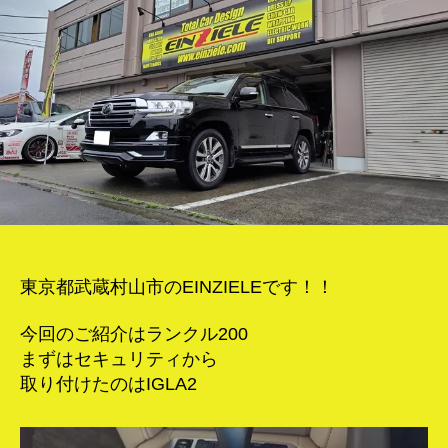
200
セ
キ
ュ
リ
テ
ィ
＆
フ
ィ
ル
ム！
へ
東京都武蔵村山市のEINZIELEです！！
の
今回のご紹介はランクル200
まずはセキュリティから
取り付けたのはIGLA2