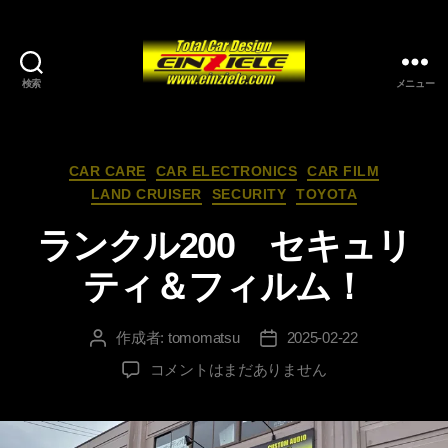
検索
メニュー
カ
CAR CARE
CAR ELECTRONICS
CAR FILM
テ
LAND CRUISER
SECURITY
TOYOTA
ゴ
リ
ランクル200 セキュリ
ー
ティ＆フィルム！
作成者:
tomomatsu
2025-02-22
投
投
稿
稿
ラ
コメントはまだありません
者
日
ン
ク
ル