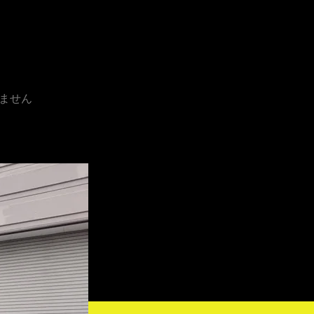
！
ません