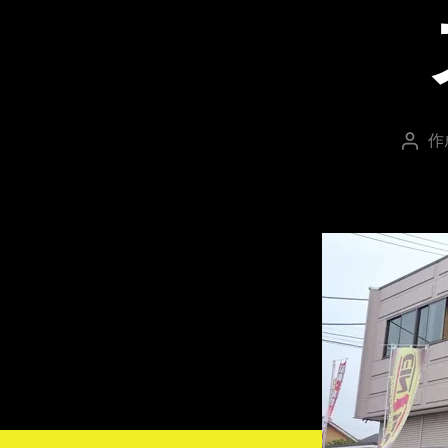
作
投
稿
者