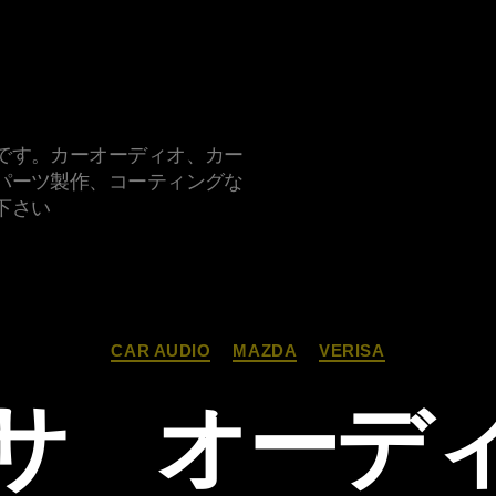
です。カーオーディオ、カー
パーツ製作、コーティングな
下さい
カ
CAR AUDIO
MAZDA
VERISA
テ
ゴ
サ オーデ
リ
ー