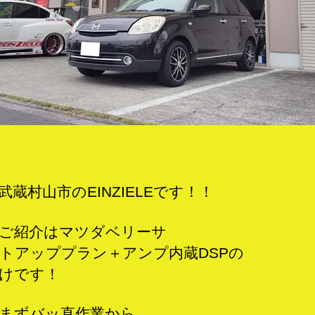
ー
ル！！
へ
の
武蔵村山市のEINZIELEです！！
ご紹介はマツダベリーサ
トアッププラン＋アンプ内蔵DSPの
けです！
まずバッ直作業から