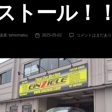
ストール！
ベ
成者:
tomomatsu
2025-05-02
コメントはまだあり
投
リ
稿
ー
日
サ
オ
ー
デ
ィ
オ
イ
ン
ス
ト